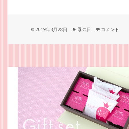
投
カ
【母の日ギフ
2019年3月28日
母の日
コメント
稿
テ
日:
ゴ
リ
ー