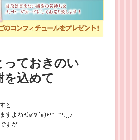
とっておきのい
謝を込めて
すと
なんとなくウキウキと楽しい気分になりますよね٩(๑′∀ ‵๑)۶•*¨*•.¸¸♪
ですが