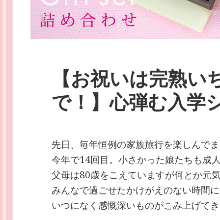
【お祝いは完熟い
で！】心弾む入学
先日、毎年恒例の家族旅行を楽しんでま
今年で14回目。小さかった娘たちも成
父母は80歳をこえていますが何とか元
みんなで過ごせたかけがえのない時間に
いつになく感慨深いものがこみ上げてき