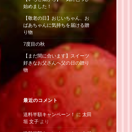
始めました！
【敬老の日】おじいちゃん、お
ばあちゃんに気持ちを届ける贈
り物
7度目の秋
【まだ間に合います】スイーツ
好きなお父さんへ父の日の贈り
物
最近のコメント
送料半額キャンペーン！
に
太田
垣 文子
より