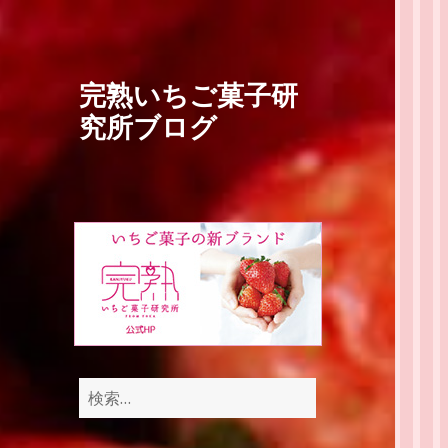
完熟いちご菓子研
究所ブログ
検
索: