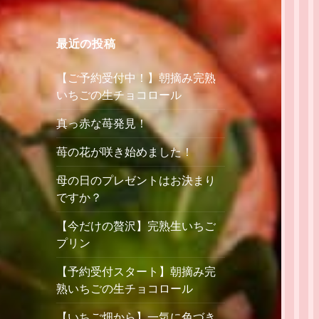
最近の投稿
【ご予約受付中！】朝摘み完熟
いちごの生チョコロール
真っ赤な苺発見！
苺の花が咲き始めました！
母の日のプレゼントはお決まり
ですか？
【今だけの贅沢】完熟生いちご
プリン
【予約受付スタート】朝摘み完
熟いちごの生チョコロール
【いちご畑から】一気に色づき