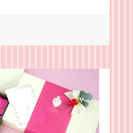
ト】とっておきのいちごスイーツに感謝を込めてに