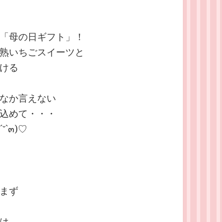
「母の日ギフト」！
熟いちごスイーツと
ける
なか言えない
込めて・・・
`๓)♡
まず
は