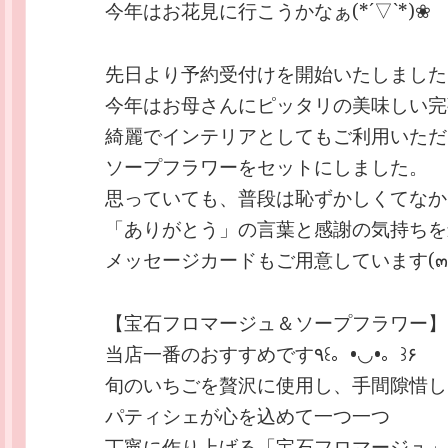
今年はお花見に行こうかなぁ(*´▽`*)❀
先日より予約受付けを開始いたしました
今年はお母さんにピッタリの美味しい完
綺麗でインテリアとしてもご利用いただ
ソープフラワーをセットにしました。
思っていても、普段は恥ずかしくてなか
「ありがとう」の言葉と感謝の気持ちを
メッセージカードもご用意しています(๓´˘
【宝石フロマージュ＆ソープフラワー】
当店一番のおすすめです٩꒰。•◡•。꒱۶
旬のいちごを贅沢に使用し、手間隙惜し
パティシェが心を込めて一つ一つ
丁寧に作り上げる「宝石フロマージュ」