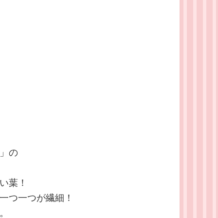
」の
い葉！
一つ一つが繊細！
。