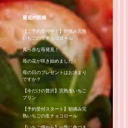
最近の投稿
【ご予約受付中！】朝摘み完熟
いちごの生チョコロール
真っ赤な苺発見！
苺の花が咲き始めました！
母の日のプレゼントはお決まり
ですか？
【今だけの贅沢】完熟生いちご
プリン
【予約受付スタート】朝摘み完
熟いちごの生チョコロール
【いちご畑から】一気に色づき