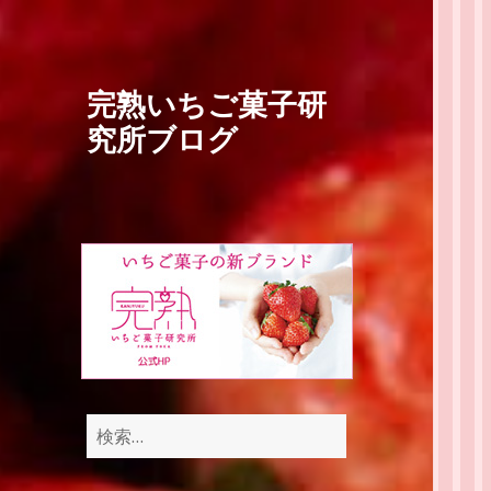
完熟いちご菓子研
究所ブログ
検
索: