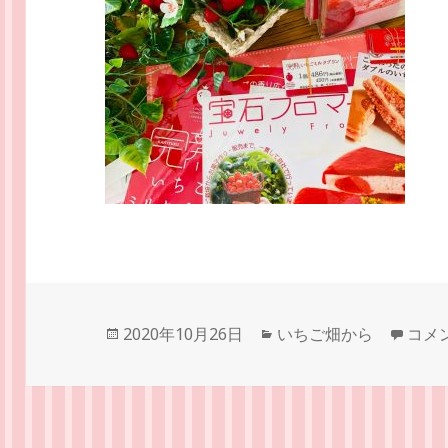
投
カ
【い
2020年10月26日
いちご畑から
コメ
稿
テ
日:
ゴ
リ
ー