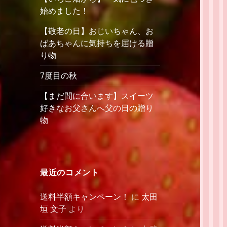
始めました！
【敬老の日】おじいちゃん、お
ばあちゃんに気持ちを届ける贈
り物
7度目の秋
【まだ間に合います】スイーツ
好きなお父さんへ父の日の贈り
物
最近のコメント
送料半額キャンペーン！
に
太田
垣 文子
より