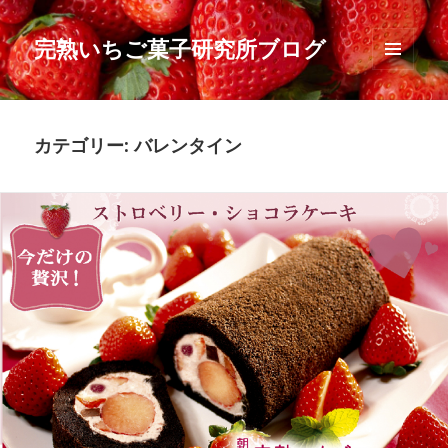
完熟いちご菓子研究所ブログ
メニュ
ーとウ
ィジェ
ット
カテゴリー:
バレンタイン