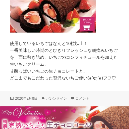
使用しているいちごはなんと10粒以上！
一番美味しい時期のとびきりフレッシュな朝摘みいちご
を一面に敷き詰め、いちごのコンフィチュールを加えた
生いちごクリーム、
甘酸っぱいいちごの生チョコレートと、
どこまでもこだわった贅沢ないちご使い(๑´ლ`๑)フフ♡
投
カ
【2月10日締切りです！ 】朝摘
2020年2月8日
バレンタイン
コメント
稿
テ
日:
ゴ
リ
ー