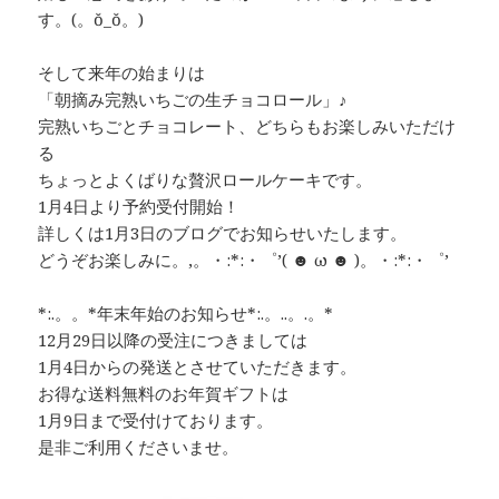
す。(。ŏ_ŏ。)
そして来年の始まりは
「朝摘み完熟いちごの生チョコロール」♪
完熟いちごとチョコレート、どちらもお楽しみいただけ
る
ちょっとよくばりな贅沢ロールケーキです。
1月4日より予約受付開始！
詳しくは1月3日のブログでお知らせいたします。
どうぞお楽しみに。,。・:*:・゜’( ☻ ω ☻ )。・:*:・゜’
*:.。。*年末年始のお知らせ*:.。..。.。*
12月29日以降の受注につきましては
1月4日からの発送とさせていただきます。
お得な送料無料のお年賀ギフトは
1月9日まで受付けております。
是非ご利用くださいませ。