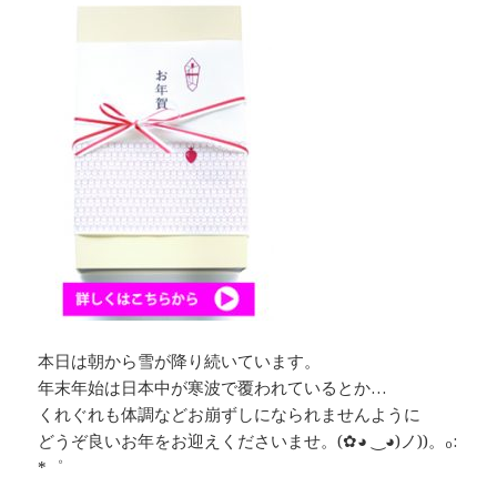
本日は朝から雪が降り続いています。
年末年始は日本中が寒波で覆われているとか…
くれぐれも体調などお崩ずしになられませんように
どうぞ良いお年をお迎えくださいませ。(✿◕ ‿◕)ノ))。₀:
*゜