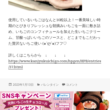
使用しているいちごはなんと10粒以上！一番美味しい時
期のとびきりフレッシュな朝摘みいちごを一面に敷き詰
め、いちごのコンフィチュールを加えた生いちごクリー
ム、甘酸っぱいいちごのソースと、どこまでもこだわっ
た贅沢ないちご使い (๑´ლ`๑)フフ♡
詳しくはこちらから ↓ ↓ ↓
https://www.kanjyukuichigo.com/hpgen/HPB/entries
/37.html
投
カ
【予約受付スタート】朝摘み完
2023年1月13日
バレンタイン
コメント
稿
テ
日:
ゴ
リ
ー