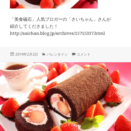
「美食磁石」人気ブロガーの「さいちゃん」さんが
紹介してくださました！
http://saichan.blog.jp/archives/15715337.html
投
カ
【ピンクのリボンラッピング】完
2019年2月2日
バレンタイン
コメント
稿
テ
日:
ゴ
リ
ー