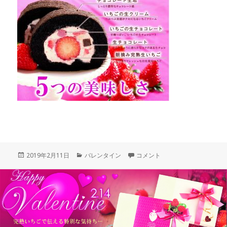
投
カ
【まだ間に合う！】朝摘み完熟
2019年2月11日
バレンタイン
コメント
稿
テ
日:
ゴ
リ
ー