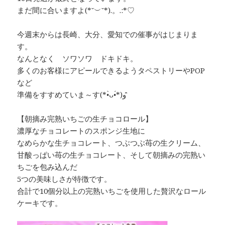
まだ間に合いますよ(*˘︶˘*).。.:*♡
今週末からは長崎、大分、愛知での催事がはじまりま
す。
なんとなく ソワソワ ドキドキ。
多くのお客様にアピールできるようタペストリーやPOP
など
準備をすすめていま～す(*•̀ᴗ•́*)و ̑̑
【朝摘み完熟いちごの生チョコロール】
濃厚なチョコレートのスポンジ生地に
なめらかな生チョコレート、つぶつぶ苺の生クリーム、
甘酸っぱい苺の生チョコレート、そして朝摘みの完熟い
ちごを包み込んだ
5つの美味しさが特徴です。
合計で10個分以上の完熟いちごを使用した贅沢なロール
ケーキです。