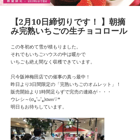
【2月10日締切りです！ 】朝摘
み完熟いちごの生チョコロール
この冬初めて雪が積もりました。
それでもいちごハウスの中は暖かで
いちごも絶え間なく収穫できています。
只今阪神梅田店での催事の真っ最中！
昨日より3日間限定の「完熟いちごのオムレット」！
販売開始より1時間足らずで完売の連絡が・・・
ウレシ～(σ⁎˃ᴗ˂⁎)σண♡*
明日もお待ちしています。