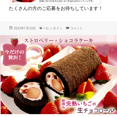
たくさんの方のご応募をお待ちしています！
投
カ
バレンタインプレゼントキャン
2022年1月22日
バレンタイン
コメント
稿
テ
日:
ゴ
リ
ー