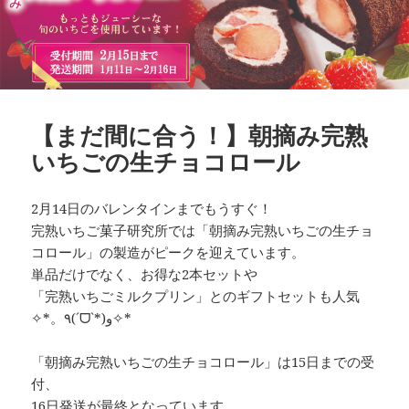
【まだ間に合う！】朝摘み完熟
いちごの生チョコロール
2月14日のバレンタインまでもうすぐ！
完熟いちご菓子研究所では「朝摘み完熟いちごの生チョ
コロール」の製造がピークを迎えています。
単品だけでなく、お得な2本セットや
「完熟いちごミルクプリン」とのギフトセットも人気
✧*。٩(ˊᗜˋ*)و✧*
「朝摘み完熟いちごの生チョコロール」は15日までの受
付、
16日発送が最終となっています。