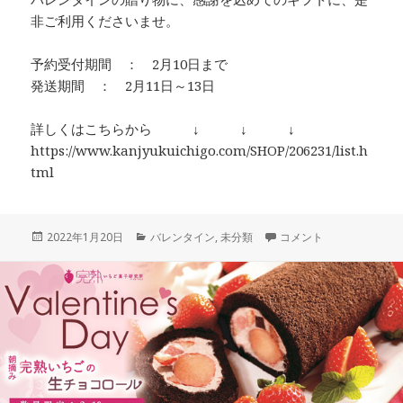
非ご利用くださいませ。
予約受付期間 ： 2月10日まで
発送期間 ： 2月11日～13日
詳しくはこちらから ↓ ↓ ↓
https://www.kanjyukuichigo.com/SHOP/206231/list.h
tml
投
カ
「朝摘み完熟いちごの生
2022年1月20日
バレンタイン
,
未分類
コメント
稿
テ
日:
ゴ
リ
ー