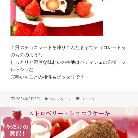
上質のチョコレートを練りこんだまるでチョコレートそ
のもののような
しっとりと濃厚な味わいの生地はパティシェの自慢！フ
レッシュな
完熟いちごとの相性もピッタリです。
投
カ
【ご予約受付中！】朝摘み完熟い
2024年2月2日
バレンタイン
コメント
稿
テ
日:
ゴ
リ
ー