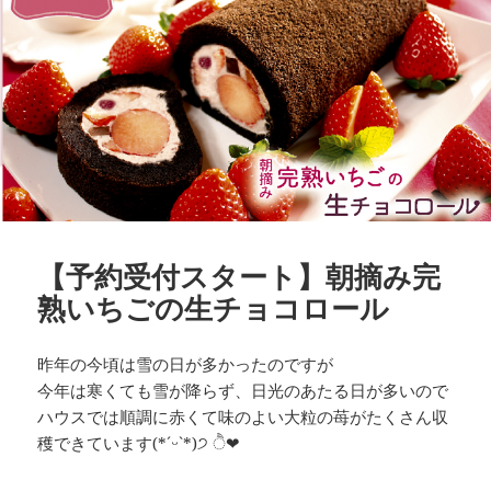
【予約受付スタート】朝摘み完
熟いちごの生チョコロール
昨年の今頃は雪の日が多かったのですが
今年は寒くても雪が降らず、日光のあたる日が多いので
ハウスでは順調に赤くて味のよい大粒の苺がたくさん収
穫できています(*ˊᵕˋ*)੭ ੈ❤︎