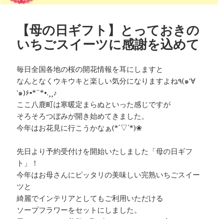
【母の日ギフト】とっておきの
いちごスイーツに感謝を込めて
毎日全国各地の桜の開花情報を耳にしますと
なんとなくウキウキと楽しい気分になりますよね٩(๑′∀
‵๑)۶•*¨*•.¸¸♪
ここ八鹿町は寒暖定まらぬといった感じですが
そろそろつぼみが開き始めてきました。
今年はお花見に行こうかなぁ(*´▽`*)❀
先日より予約受付けを開始いたしました「母の日ギフ
ト」！
今年はお母さんにピッタリの美味しい完熟いちごスイー
ツと
綺麗でインテリアとしてもご利用いただける
ソープフラワーをセットにしました。