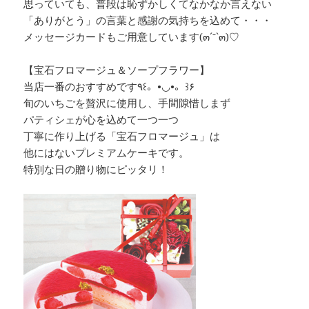
思っていても、普段は恥ずかしくてなかなか言えない
「ありがとう」の言葉と感謝の気持ちを込めて・・・
メッセージカードもご用意しています(๓´˘`๓)♡
【宝石フロマージュ＆ソープフラワー】
当店一番のおすすめです٩꒰。•◡•。꒱۶
旬のいちごを贅沢に使用し、手間隙惜しまず
パティシェが心を込めて一つ一つ
丁寧に作り上げる「宝石フロマージュ」は
他にはないプレミアムケーキです。
特別な日の贈り物にピッタリ！