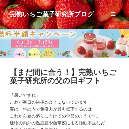
完熟いちご菓子研究所ブログ
メニュ
ーとウ
ィジェ
ット
【まだ間に合う！】完熟いちご
菓子研究所の父の日ギフト
「暑いですね」
これが毎日の挨拶のようになっています。
実は一年の内で免疫力が最も低下するのは
これから夏の盛りに向けての季節のようです。
建物の内外の温度差や熱帯夜による睡眠不足など