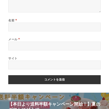
名前
*
メール
*
サイト
投
前
稿
【本日より送料半額キャンペーン開始！】夏の
前
ナ