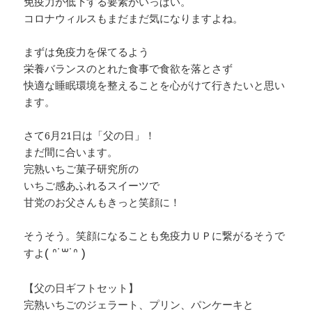
免疫力が低下する要素がいっぱい。
コロナウィルスもまだまだ気になりますよね。
まずは免疫力を保てるよう
栄養バランスのとれた食事で食欲を落とさず
快適な睡眠環境を整えることを心がけて行きたいと思い
ます。
さて6月21日は「父の日」！
まだ間に合います。
完熟いちご菓子研究所の
いちご感あふれるスイーツで
甘党のお父さんもきっと笑顔に！
そうそう。笑顔になることも免疫力ＵＰに繋がるそうで
すよ
( ᐢ˙꒳​˙ᐢ )
【父の日ギフトセット】
完熟いちごのジェラート、プリン、パンケーキと