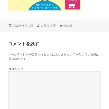
投
作
カ
2020年6月17日
太田垣 文子
父の日
稿
成
テ
日:
者
ゴ
リ
コメントを残す
ー
メールアドレスが公開されることはありません。
*
が付いている欄は
必須項目です
コメント
*