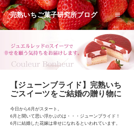
完熟いちご菓子研究所ブログ
メニュ
ーとウ
ィジェ
ット
【ジューンブライド】完熟いち
ごスイーツをご結婚の贈り物に
今日から6月がスタート。
6月と聞いて思い浮かぶのは・・・ジューンブライド！
6月に結婚した花嫁は幸せになれるといわれています。