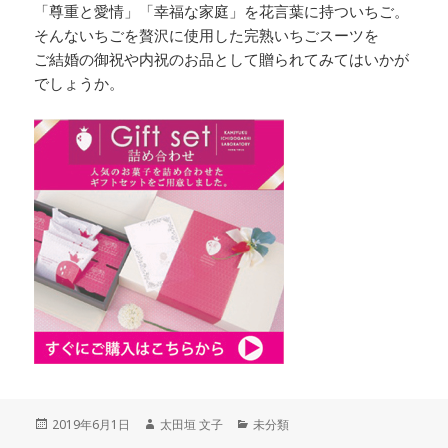
「尊重と愛情」「幸福な家庭」を花言葉に持ついちご。
そんないちごを贅沢に使用した完熟いちごスーツを
ご結婚の御祝や内祝のお品として贈られてみてはいかが
でしょうか。
投
作
カ
2019年6月1日
太田垣 文子
未分類
稿
成
テ