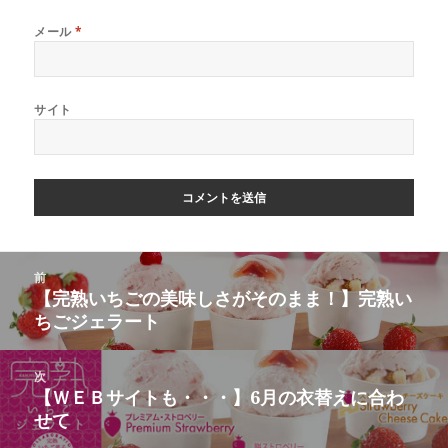
メール
*
サイト
投
前
稿
【完熟いちごの美味しさがそのまま！】完熟い
前
ナ
ちごジェラート
の
ビ
投
ゲ
稿:
次
ー
【ＷＥＢサイトも・・・】6月の衣替えに合わ
次
シ
せて
の
ョ
投