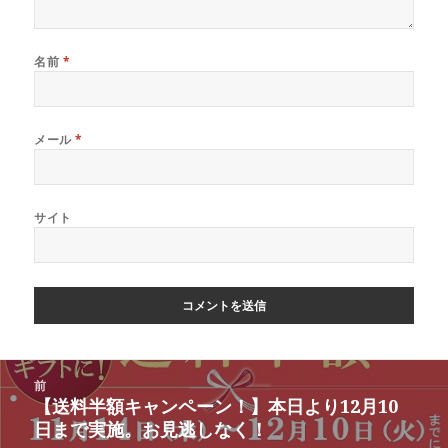
名前
*
メール
*
サイト
投
前
稿
【送料半額キャンペーン！】本日より12月10
前
ナ
日まで実施。お見逃しなく！
の
ビ