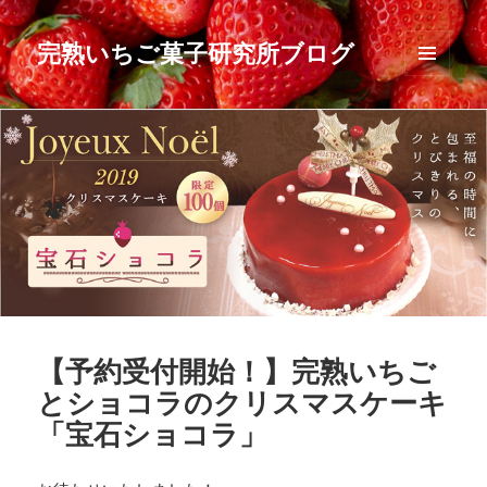
完熟いちご菓子研究所ブログ
メニュ
ーとウ
ィジェ
ット
【予約受付開始！】完熟いちご
とショコラのクリスマスケーキ
「宝石ショコラ」