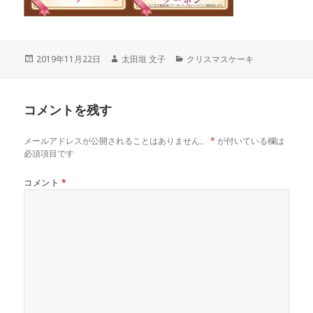
投
作
カ
2019年11月22日
太田垣 文子
クリスマスケーキ
稿
成
テ
日:
者
ゴ
リ
コメントを残す
ー
メールアドレスが公開されることはありません。
*
が付いている欄は
必須項目です
コメント
*