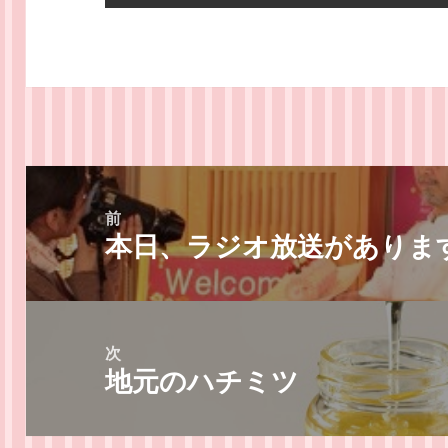
投
稿
前
本日、ラジオ放送がありま
ナ
前
ビ
の
ゲ
投
ー
稿:
次
シ
地元のハチミツ
次
ョ
の
ン
投