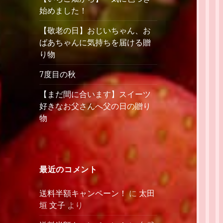
始めました！
【敬老の日】おじいちゃん、お
ばあちゃんに気持ちを届ける贈
り物
7度目の秋
【まだ間に合います】スイーツ
好きなお父さんへ父の日の贈り
物
最近のコメント
送料半額キャンペーン！
に
太田
垣 文子
より