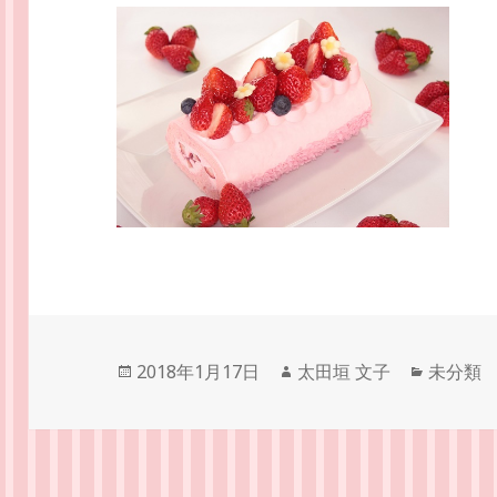
投
作
カ
2018年1月17日
太田垣 文子
未分類
稿
成
テ
日:
者
ゴ
リ
ー