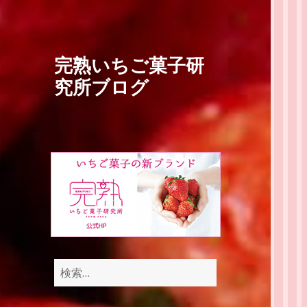
完熟いちご菓子研
究所ブログ
検
索: