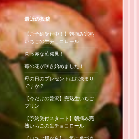
最近の投稿
【ご予約受付中！】朝摘み完熟
いちごの生チョコロール
真っ赤な苺発見！
苺の花が咲き始めました！
母の日のプレゼントはお決まり
ですか？
【今だけの贅沢】完熟生いちご
プリン
【予約受付スタート】朝摘み完
熟いちごの生チョコロール
【いちご畑から】一気に色づき