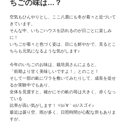
ちごの味は…？
空気もひんやりとし、ここ八鹿にも冬が着々と近づいて
きています。
そんな中、いちごハウスを訪れるのが日ごとに楽しみ
に！
いちごが着々と色づく姿は、目にも鮮やかで、見るとこ
ちらも元気になるような気がします♪
今年のいちごのお味は、栽培員さんによると、
「前期より甘く美味しいですよ！」とのこと！
そして一部の畝にワラを敷いてみたりして、成長を促せ
るか実験中でもあり、
全体を見渡すと、確かにその畝の苺は大きく、赤くなっ
ている
比率が高い気がします！ヾ(o´∀｀o)ﾉスゴイ♪
最近は曇り空、雨が多く、日照時間が心配な所もありま
すが、