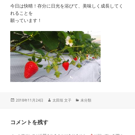
今日は快晴！存分に日光を浴びて、美味しく成長してく
れることを
願っています！
投
作
カ
2018年11月24日
太田垣 文子
未分類
稿
成
テ
日:
者
ゴ
リ
コメントを残す
ー