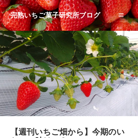
完熟いちご菓子研究所ブログ
メニュ
ーとウ
ィジェ
ット
【週刊いちご畑から】今期のい