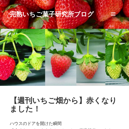
完熟いちご菓子研究所ブログ
メニュ
ーとウ
ィジェ
ット
【週刊いちご畑から】赤くなり
ました！
ハウスのドアを開けた瞬間