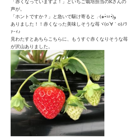
「赤くなっていますよ！」といちご栽培担当のKさんの
声が。
「ホントですか？」と急いで駆け寄ると╭(๑•̀ㅂ•́)و
ありました！！赤くなった美味しそうな苺ヾ(o´∀｀o)ﾉﾜ
ｧｰｨ♪
見わたすとあちらこちらに、もうすぐ赤くなりそうな苺
が沢山ありました。