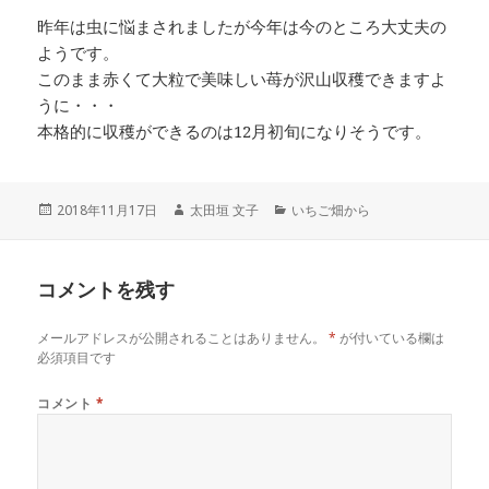
昨年は虫に悩まされましたが今年は今のところ大丈夫の
ようです。
このまま赤くて大粒で美味しい苺が沢山収穫できますよ
うに・・・
本格的に収穫ができるのは12月初旬になりそうです。
投
作
カ
2018年11月17日
太田垣 文子
いちご畑から
稿
成
テ
日:
者
ゴ
リ
コメントを残す
ー
メールアドレスが公開されることはありません。
*
が付いている欄は
必須項目です
コメント
*