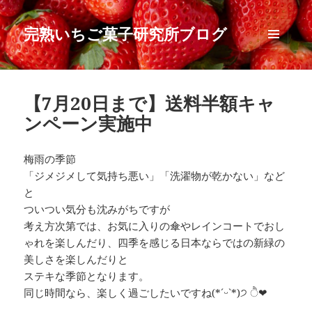
完熟いちご菓子研究所ブログ
メニュ
ーとウ
ィジェ
ット
【7月20日まで】送料半額キャ
ンペーン実施中
梅雨の季節
「ジメジメして気持ち悪い」「洗濯物が乾かない」など
と
ついつい気分も沈みがちですが
考え方次第では、お気に入りの傘やレインコートでおし
ゃれを楽しんだり、四季を感じる日本ならではの新緑の
美しさを楽しんだりと
ステキな季節となります。
同じ時間なら、楽しく過ごしたいですね(*ˊᵕˋ*)੭ ੈ❤︎