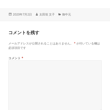
投
作
カ
2020年7月2日
太田垣 文子
御中元
稿
成
テ
日:
者
ゴ
リ
コメントを残す
ー
メールアドレスが公開されることはありません。
*
が付いている欄は
必須項目です
コメント
*