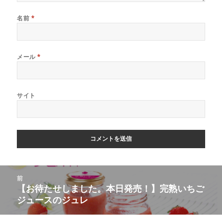
名前
*
メール
*
サイト
投
前
稿
【お待たせしました。本日発売！】完熟いちご
前
ナ
ジュースのジュレ
の
ビ
投
ゲ