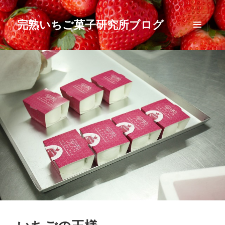
完熟いちご菓子研究所ブログ
メニュ
ーとウ
ィジェ
ット