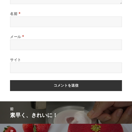
名前
*
メール
*
サイト
投
前
稿
素早く、きれいに！
前
ナ
の
ビ
投
次