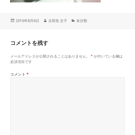
投
作
カ
2016年8月6日
太田垣 文子
未分類
稿
成
テ
日:
者
ゴ
リ
コメントを残す
ー
メールアドレスが公開されることはありません。
*
が付いている欄は
必須項目です
コメント
*