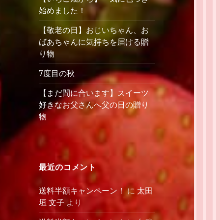
始めました！
【敬老の日】おじいちゃん、お
ばあちゃんに気持ちを届ける贈
り物
7度目の秋
【まだ間に合います】スイーツ
好きなお父さんへ父の日の贈り
物
最近のコメント
送料半額キャンペーン！
に
太田
垣 文子
より