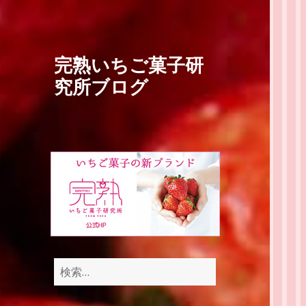
完熟いちご菓子研
究所ブログ
検
索: