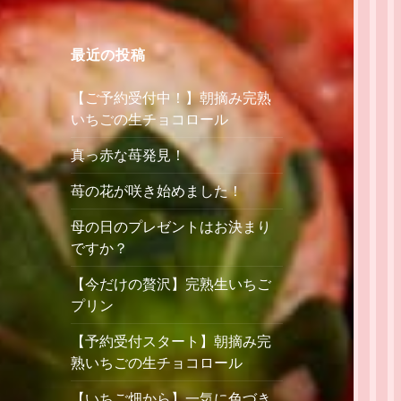
最近の投稿
【ご予約受付中！】朝摘み完熟
いちごの生チョコロール
真っ赤な苺発見！
苺の花が咲き始めました！
母の日のプレゼントはお決まり
ですか？
【今だけの贅沢】完熟生いちご
プリン
【予約受付スタート】朝摘み完
熟いちごの生チョコロール
【いちご畑から】一気に色づき