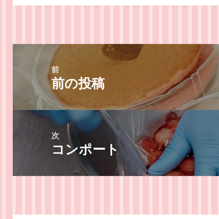
投
稿
前
前の投稿
ナ
前
ビ
の
ゲ
投
ー
稿:
次
シ
コンポート
次
ョ
の
ン
投
稿: