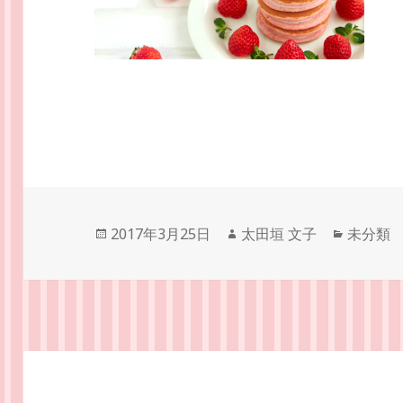
投
作
カ
2017年3月25日
太田垣 文子
未分類
稿
成
テ
日:
者
ゴ
リ
ー