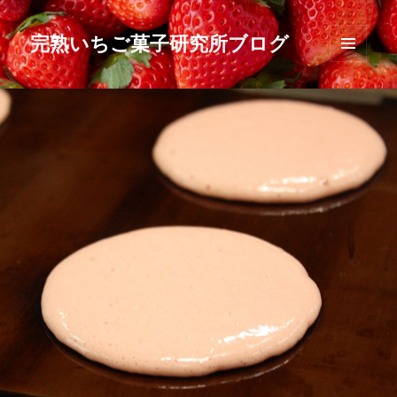
完熟いちご菓子研究所ブログ
メニュ
ーとウ
ィジェ
ット