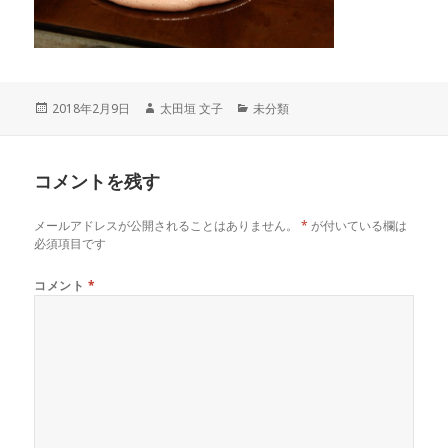
投
作
カ
2018年2月9日
太田垣 文子
未分類
稿
成
テ
日:
者
ゴ
リ
コメントを残す
ー
メールアドレスが公開されることはありません。
*
が付いている欄は
必須項目です
コメント
*