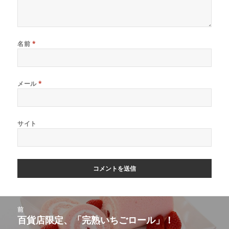
名前
*
メール
*
サイト
投
前
稿
百貨店限定、「完熟いちごロール」！
前
ナ