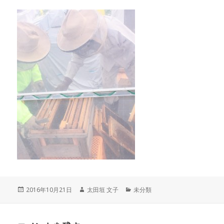
投
作
カ
2016年10月21日
太田垣 文子
未分類
稿
成
テ
日:
者
ゴ
リ