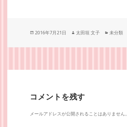
投
作
カ
2016年7月21日
太田垣 文子
未分類
稿
成
テ
日:
者
ゴ
リ
ー
コメントを残す
メールアドレスが公開されることはありません