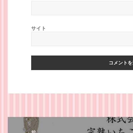
サイト
投
稿
前