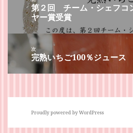
第２回 チーム・シェフコ
ナ
前
ヤー賞受賞
ビ
の
ゲ
投
ー
稿:
シ
次
ョ
完熟いちご100％ジュース
次
ン
の
投
稿:
Proudly powered by WordPress