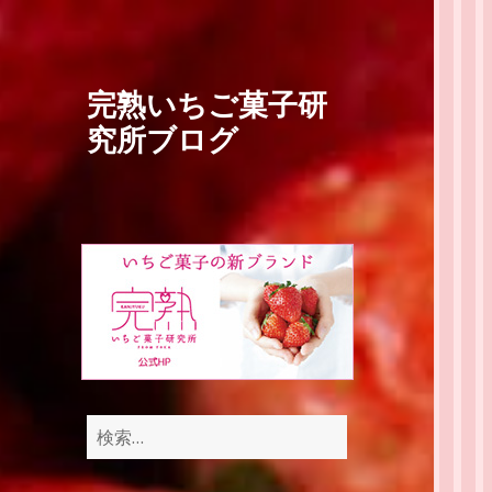
完熟いちご菓子研
究所ブログ
検
索: