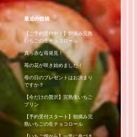
最近の投稿
【ご予約受付中！】朝摘み完熟
いちごの生チョコロール
真っ赤な苺発見！
苺の花が咲き始めました！
母の日のプレゼントはお決まり
ですか？
【今だけの贅沢】完熟生いちご
プリン
【予約受付スタート】朝摘み完
熟いちごの生チョコロール
【いちご畑から】一気に色づき