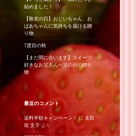
始めました！
【敬老の日】おじいちゃん、お
ばあちゃんに気持ちを届ける贈
り物
7度目の秋
【まだ間に合います】スイーツ
好きなお父さんへ父の日の贈り
物
最近のコメント
送料半額キャンペーン！
に
太田
垣 文子
より