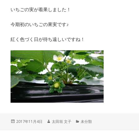
いちごの実が着果しました！
今期初のいちごの果実です♪
紅く色づく日が待ち遠しいですね！
投
作
カ
2017年11月4日
太田垣 文子
未分類
稿
成
テ
日:
者
ゴ
リ