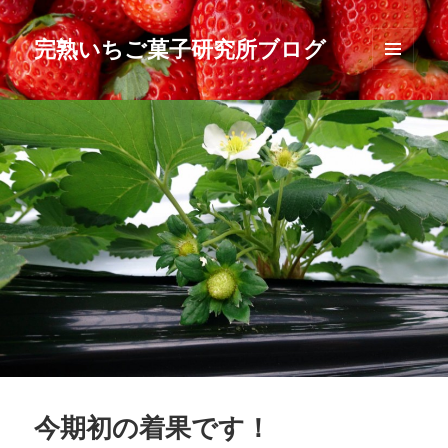
完熟いちご菓子研究所ブログ
メニュ
ーとウ
ィジェ
ット
今期初の着果です！