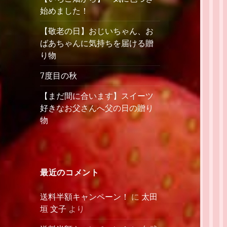
始めました！
【敬老の日】おじいちゃん、お
ばあちゃんに気持ちを届ける贈
り物
7度目の秋
【まだ間に合います】スイーツ
好きなお父さんへ父の日の贈り
物
最近のコメント
送料半額キャンペーン！
に
太田
垣 文子
より