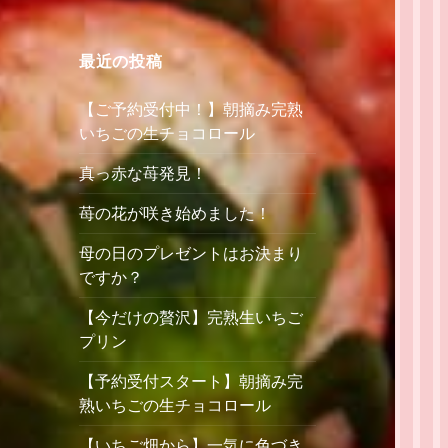
最近の投稿
【ご予約受付中！】朝摘み完熟
いちごの生チョコロール
真っ赤な苺発見！
苺の花が咲き始めました！
母の日のプレゼントはお決まり
ですか？
【今だけの贅沢】完熟生いちご
プリン
【予約受付スタート】朝摘み完
熟いちごの生チョコロール
【いちご畑から】一気に色づき