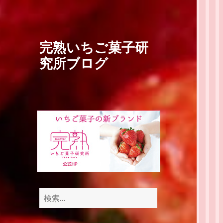
完熟いちご菓子研
究所ブログ
検
索: