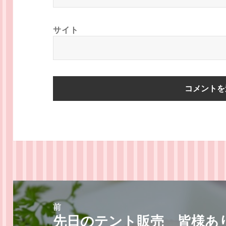
サイト
投
稿
前
先日のテント販売 皆様あ
ナ
前