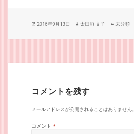
投
作
カ
2016年9月13日
太田垣 文子
未分類
稿
成
テ
日:
者
ゴ
リ
ー
コメントを残す
メールアドレスが公開されることはありません
コメント
*