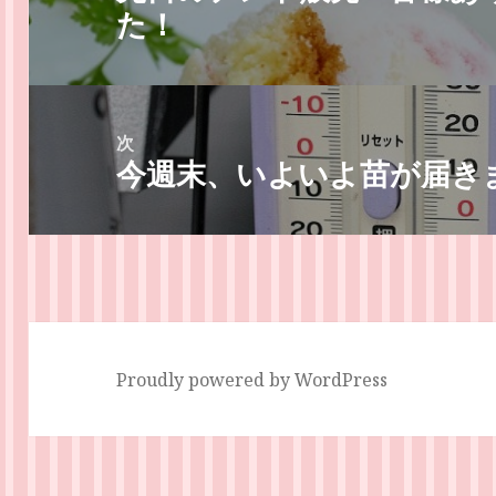
た！
ビ
の
ゲ
投
ー
稿:
シ
次
ョ
今週末、いよいよ苗が届き
次
ン
の
投
稿:
Proudly powered by WordPress