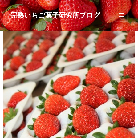
完熟いちご菓子研究所ブログ
メニュ
ーとウ
ィジェ
ット