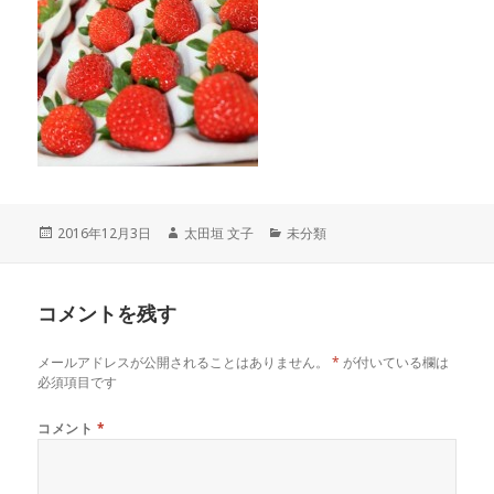
投
作
カ
2016年12月3日
太田垣 文子
未分類
稿
成
テ
日:
者
ゴ
リ
コメントを残す
ー
メールアドレスが公開されることはありません。
*
が付いている欄は
必須項目です
コメント
*