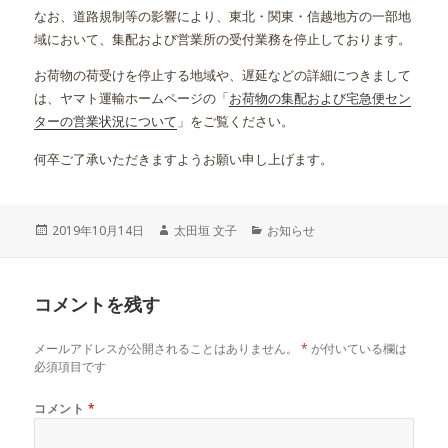
なお、道路規制等の影響により、東北・関東・信越地方の一部地
域において、集配および営業所の受付業務を停止しております。
お荷物の荷受けを停止する地域や、遅延などの詳細につきまして
は、ヤマト運輸ホームページの「
お荷物の集配および宅急便セン
ターの営業状況について
」をご覧ください。
何卒ご了承いただきますようお願い申し上げます。
投
作
カ
2019年10月14日
太田垣 文子
お知らせ
稿
成
テ
日:
者
ゴ
リ
コメントを残す
ー
メールアドレスが公開されることはありません。
*
が付いている欄は
必須項目です
コメント
*