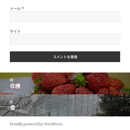
メール
*
サイト
投
前
稿
収穫
前
ナ
の
ビ
投
次
ゲ
稿:
雪
次
ー
の
シ
投
ョ
Proudly powered by WordPress
稿: