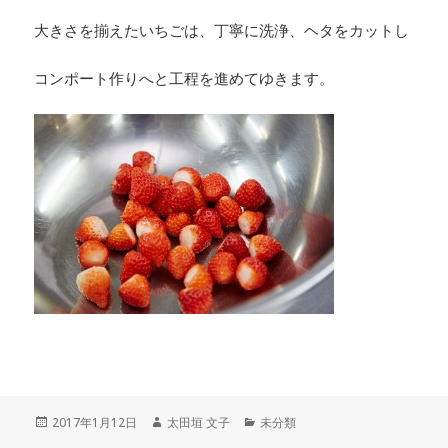
大きさを揃えたいちごは、丁寧に洗浄、ヘタをカットし
コンポート作りへと工程を進めてゆきます。
投
作
カ
2017年1月12日
太田垣 文子
未分類
稿
成
テ