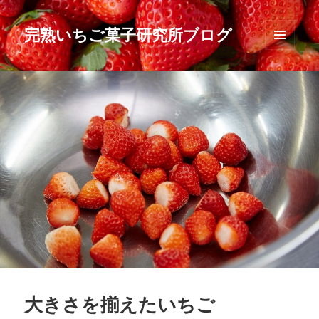
完熟いちご菓子研究所ブログ
メニュ
ーとウ
ィジェ
ット
大きさを揃えたいちご