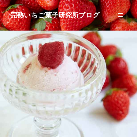
完熟いちご菓子研究所ブログ
メニュ
ーとウ
ィジェ
ット