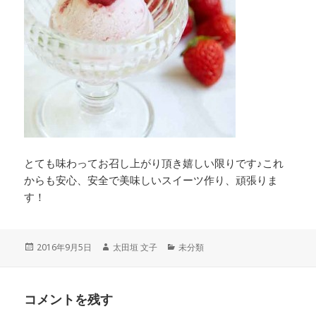
とても味わってお召し上がり頂き嬉しい限りです♪これ
からも安心、安全で美味しいスイーツ作り、頑張りま
す！
投
作
カ
2016年9月5日
太田垣 文子
未分類
稿
成
テ
日:
者
ゴ
リ
コメントを残す
ー