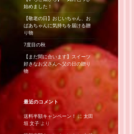
始めました！
【敬老の日】おじいちゃん、お
ばあちゃんに気持ちを届ける贈
り物
7度目の秋
【まだ間に合います】スイーツ
好きなお父さんへ父の日の贈り
物
最近のコメント
送料半額キャンペーン！
に
太田
垣 文子
より