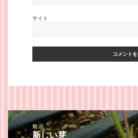
サイト
投
稿
前
新しい芽
ナ
前