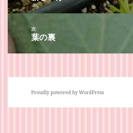
ビ
の
ゲ
投
ー
稿:
次
シ
葉の裏
次
ョ
の
ン
投
稿:
Proudly powered by WordPress