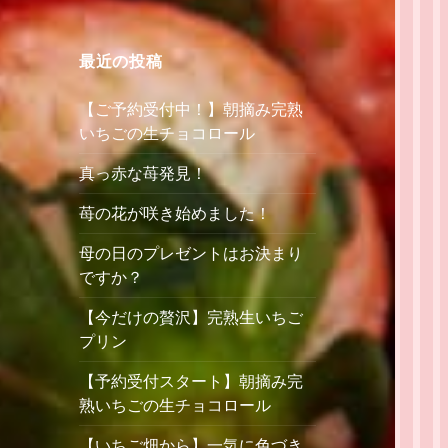
最近の投稿
【ご予約受付中！】朝摘み完熟
いちごの生チョコロール
真っ赤な苺発見！
苺の花が咲き始めました！
母の日のプレゼントはお決まり
ですか？
【今だけの贅沢】完熟生いちご
プリン
【予約受付スタート】朝摘み完
熟いちごの生チョコロール
【いちご畑から】一気に色づき