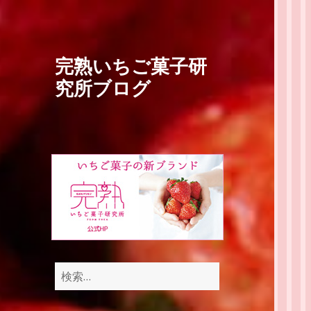
完熟いちご菓子研
究所ブログ
検
索: