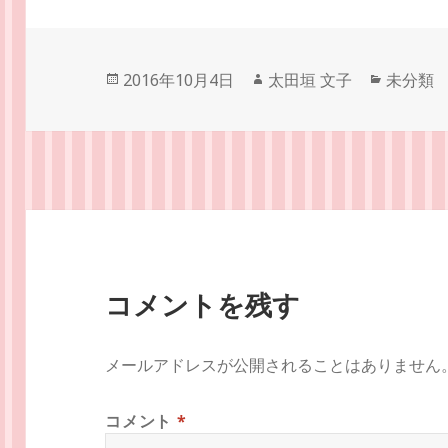
投
作
カ
2016年10月4日
太田垣 文子
未分類
稿
成
テ
日:
者
ゴ
リ
ー
コメントを残す
メールアドレスが公開されることはありません
コメント
*