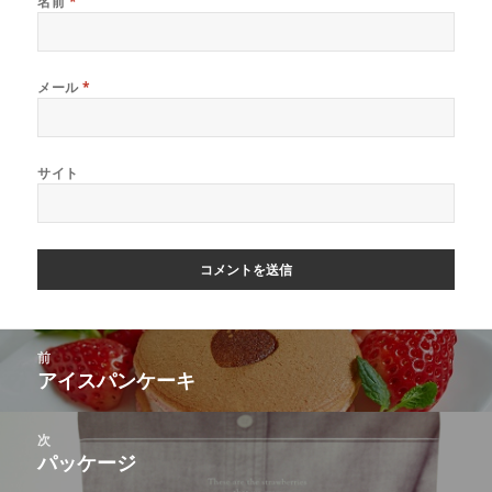
名前
*
メール
*
サイト
投
前
稿
アイスパンケーキ
前
ナ
の
ビ
投
次
ゲ
稿:
パッケージ
次
ー
の