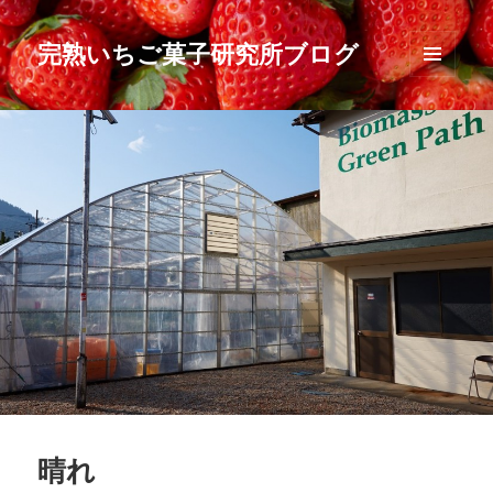
完熟いちご菓子研究所ブログ
メニュ
ーとウ
ィジェ
ット
晴れ