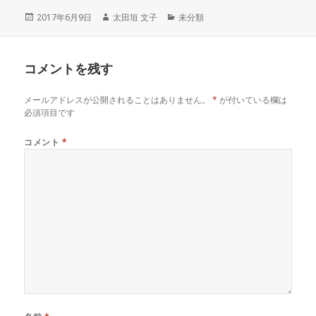
投
作
カ
2017年6月9日
太田垣 文子
未分類
稿
成
テ
日:
者
ゴ
リ
コメントを残す
ー
メールアドレスが公開されることはありません。
*
が付いている欄は
必須項目です
コメント
*