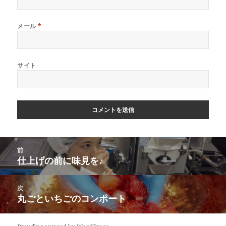
メール
*
サイト
投
前
稿
仕上げの前に味見を♪
前
ナ
の
ビ
投
次
ゲ
稿:
丸ごといちごのコンポート
次
ー
の
シ
投