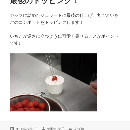
最後のトッピング！
カップに詰めたジェラートに最後の仕上げ、丸ごといち
ごのコンポートをトッピングします！
いちごが逆さに立つように可愛く乗せることがポイント
です♪
投
作
カ
2016年8月1日
太田垣 文子
未分類