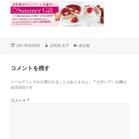
投
作
カ
2017年8月9日
太田垣 文子
未分類
稿
成
テ
日:
者
ゴ
リ
コメントを残す
ー
メールアドレスが公開されることはありません。
*
が付いている欄は
必須項目です
コメント
*