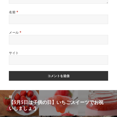
名前
*
メール
*
サイト
投
前
稿
【5月5日は子供の日】いちごスイーツでお祝
前
ナ
いしましょう
の
ビ
投