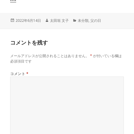
投
作
カ
2022年6月14日
太田垣 文子
未分類
,
父の日
稿
成
テ
日:
者
ゴ
リ
コメントを残す
ー
メールアドレスが公開されることはありません。
*
が付いている欄は
必須項目です
コメント
*