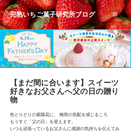
完熟いちご菓子研究所ブログ
メニュ
ーとウ
ィジェ
ット
【まだ間に合います】スイーツ
好きなお父さんへ父の日の贈り
物
色とりどりの紫陽花に、 梅雨の気配を感じるころ
もうすぐ「父の日」を迎えます。
いつも頑張っているお父さんに感謝の気持ちを伝えてみ