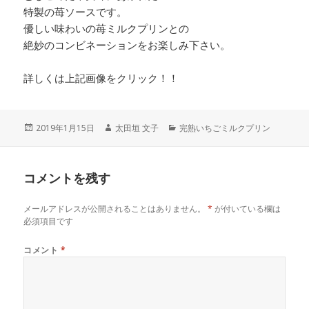
特製の苺ソースです。
優しい味わいの苺ミルクプリンとの
絶妙のコンビネーションをお楽しみ下さい。
詳しくは上記画像をクリック！！
投
作
カ
2019年1月15日
太田垣 文子
完熟いちごミルクプリン
稿
成
テ
日:
者
ゴ
リ
コメントを残す
ー
メールアドレスが公開されることはありません。
*
が付いている欄は
必須項目です
コメント
*