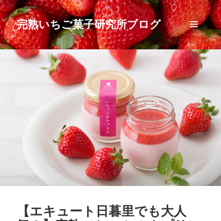
完熟いちご菓子研究所ブログ
メニュ
ーとウ
ィジェ
ット
【エキュート日暮里でも大人