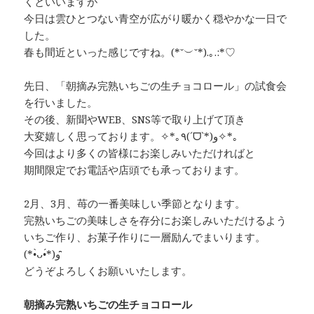
くといいますが
今日は雲ひとつない青空が広がり暖かく穏やかな一日で
した。
春も間近といった感じですね。(*˘︶˘*).｡.:*♡
先日、「朝摘み完熟いちごの生チョコロール」の試食会
を行いました。
その後、新聞やWEB、SNS等で取り上げて頂き
大変嬉しく思っております。✧*｡٩(ˊᗜˋ*)و✧*｡
今回はより多くの皆様にお楽しみいただければと
期間限定でお電話や店頭でも承っております。
2月、3月、苺の一番美味しい季節となります。
完熟いちごの美味しさを存分にお楽しみいただけるよう
いちご作り、お菓子作りに一層励んでまいります。
(*•̀ᴗ•́*)و ̑̑
どうぞよろしくお願いいたします。
朝摘み完熟いちごの生チョコロール