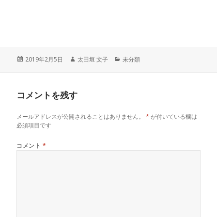
投
作
カ
2019年2月5日
太田垣 文子
未分類
稿
成
テ
日:
者
ゴ
リ
コメントを残す
ー
メールアドレスが公開されることはありません。
*
が付いている欄は
必須項目です
コメント
*