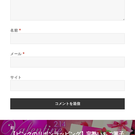
名前
*
メール
*
サイト
投
前
稿
【ピンクのリボンラッピング】完熟いちご菓子
前