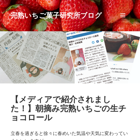
完熟いちご菓子研究所ブログ
メニュ
ーとウ
ィジェ
ット
【メディアで紹介されまし
た！】朝摘み完熟いちごの生チ
ョコロール
立春を過ぎると徐々に春めいた気温や天気に変わってい