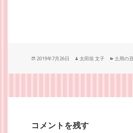
投
作
カ
2019年7月26日
太田垣 文子
土用の
稿
成
テ
日:
者
ゴ
リ
ー
コメントを残す