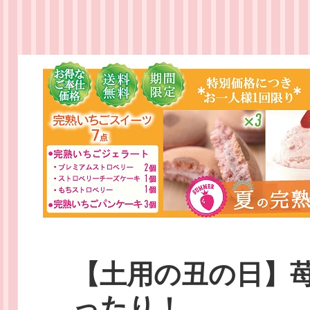
【土用の丑の日】
ったり！