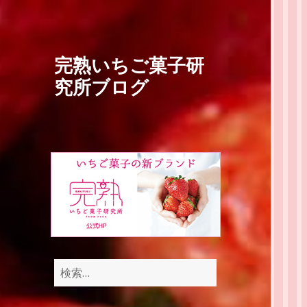
完熟いちご菓子研
究所ブログ
検
索: