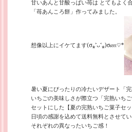
甘いあんと甘酸っぱい苺は とてもよく
「苺あんころ餅」作ってみました。
想像以上にイケてます(σ⁎˃ᴗ˂⁎)σண♡*
暑い夏にぴったりの冷たいデザート「完
いちごの美味しさが際立つ「完熟いちご
セットにした【夏の完熟いちご菓子セッ
日頃の感謝を込めて送料無料とさせてい
それぞれの異なったいちご感！