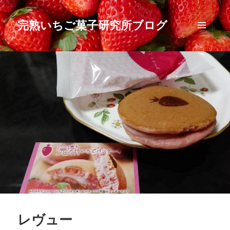
完熟いちご菓子研究所ブログ
メニュ
ーとウ
ィジェ
ット
レヴュー