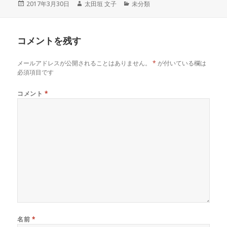
投
作
カ
2017年3月30日
太田垣 文子
未分類
稿
成
テ
日:
者
ゴ
リ
コメントを残す
ー
メールアドレスが公開されることはありません。
*
が付いている欄は
必須項目です
コメント
*
名前
*