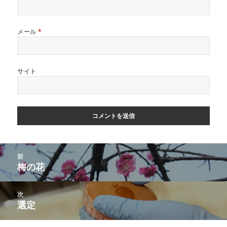
メール
*
サイト
投
前
稿
梅の花
前
ナ
の
ビ
投
次
ゲ
稿:
選定
次
ー
の
シ