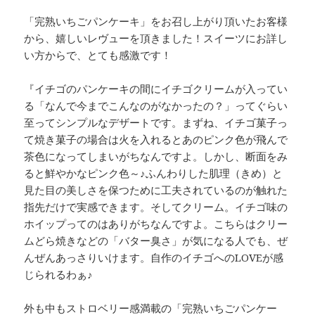
「完熟いちごパンケーキ」をお召し上がり頂いたお客様
から、嬉しいレヴューを頂きました！スイーツにお詳し
い方からで、とても感激です！
『イチゴのパンケーキの間にイチゴクリームが入ってい
る「なんで今までこんなのがなかったの？」ってぐらい
至ってシンプルなデザートです。まずね、イチゴ菓子っ
て焼き菓子の場合は火を入れるとあのピンク色が飛んで
茶色になってしまいがちなんですよ。しかし、断面をみ
ると鮮やかなピンク色～♪ふんわりした肌理（きめ）と
見た目の美しさを保つために工夫されているのが触れた
指先だけで実感できます。そしてクリーム。イチゴ味の
ホイップってのはありがちなんですよ。こちらはクリー
ムどら焼きなどの「バター臭さ」が気になる人でも、ぜ
んぜんあっさりいけます。自作のイチゴへのLOVEが感
じられるわぁ♪
外も中もストロベリー感満載の「完熟いちごパンケー