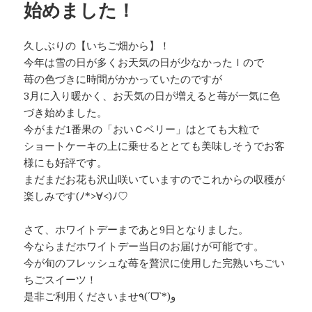
始めました！
久しぶりの【いちご畑から】！
今年は雪の日が多くお天気の日が少なかったｌので
苺の色づきに時間がかかっていたのですが
3月に入り暖かく、お天気の日が増えると苺が一気に色
づき始めました。
今がまだ1番果の「おいＣベリー」はとても大粒で
ショートケーキの上に乗せるととても美味しそうでお客
様にも好評です。
まだまだお花も沢山咲いていますのでこれからの収穫が
楽しみです(ﾉ*>∀<)ﾉ♡
さて、ホワイトデーまであと9日となりました。
今ならまだホワイトデー当日のお届けが可能です。
今が旬のフレッシュな苺を贅沢に使用した完熟いちごい
ちごスイーツ！
是非ご利用くださいませ٩(ˊᗜˋ*)و