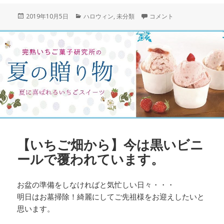
投
カ
【ハロウイン限定】無料の
2019年10月5日
ハロウィン
,
未分類
コメント
稿
テ
日:
ゴ
リ
ー
【いちご畑から】今は黒いビニ
ールで覆われています。
お盆の準備をしなければと気忙しい日々・・・
明日はお墓掃除！綺麗にしてご先祖様をお迎えしたいと
思います。