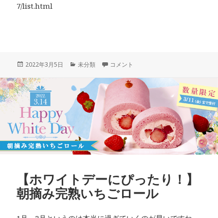
7/list.html
投
カ
【いちご畑から】一気に色づき始めまし
2022年3月5日
未分類
コメント
稿
テ
日:
ゴ
リ
ー
【ホワイトデーにぴったり！】
朝摘み完熟いちごロール
1月、2月というのは本当に過ぎていくのが早いですね。