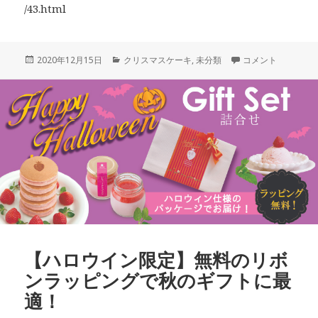
/43.html
投
カ
【完熟いちごとフ
2020年12月15日
クリスマスケーキ
,
未分類
コメント
稿
テ
日:
ゴ
リ
ー
【ハロウイン限定】無料のリボ
ンラッピングで秋のギフトに最
適！