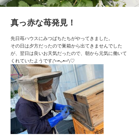
真っ赤な苺発見！
先日苺ハウスにみつばちたちがやってきました。
その日は夕方だったので巣箱から出てきませんでした
が、翌日は良いお天気だったので、朝から元気に働いて
くれていたようです₍ᐢ⑅•ᴗ•⑅ᐢ₎♡