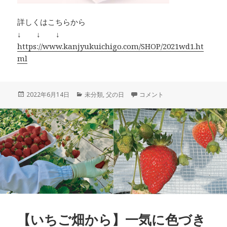
詳しくはこちらから
↓ ↓ ↓
https://www.kanjyukuichigo.com/SHOP/2021wd1.ht
ml
投
カ
【まだ間に合います】スイーツ
2022年6月14日
未分類
,
父の日
コメント
稿
テ
日:
ゴ
リ
ー
【いちご畑から】一気に色づき