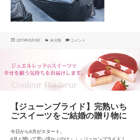
投
カ
【いちご畑から】今は黒いビニールで覆
2019年8月9日
未分類
コメント
稿
テ
日:
ゴ
リ
ー
【ジューンブライド】完熟いち
ごスイーツをご結婚の贈り物に
今日から6月がスタート。
6月と聞いて思い浮かぶのは・・・ジューンブライド！