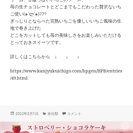
苺の生チョコレートとどこまでもこだわった贅沢ないち
ご使い(๑´ლ`๑)ﾌﾌ♡
ぎっしりとならべた完熟いちごを優しいいちご風味の生
地で巻き上げた
どこをカットしても苺の美味しさをお楽しみいただける
とっておきスイーツです。
詳しくはこちらから ↓ ↓ ↓
https://www.kanjyukuichigo.com/hpgen/HPB/entries
/49.html
投
カ
【ホワイトデーにぴったり！】朝摘み完
2022年3月1日
未分類
コメント
稿
テ
日:
ゴ
リ