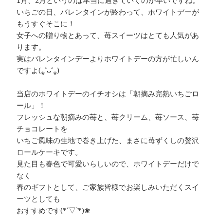
いちごの日、バレンタインが終わって、ホワイトデーが
もうすぐそこに！
女子への贈り物とあって、苺スイーツはとても人気があ
ります。
実はバレンタインデーよりホワイトデーの方が忙しいん
ですよ(⁎˃ᴗ˂⁎)
当店のホワイトデーのイチオシは「朝摘み完熟いちごロ
ール」！
フレッシュな朝摘みの苺と、苺クリーム、苺ソース、苺
チョコレートを
いちご風味の生地で巻き上げた、まさに苺ずくしの贅沢
ロールケーキです。
見た目も春色で可愛いらしいので、ホワイトデーだけで
なく
春のギフトとして、ご家族皆様でお楽しみいただくスイ
ーツとしても
おすすめです(*´▽`*)❀