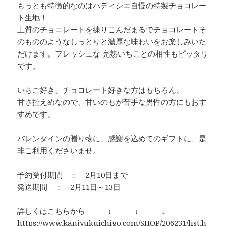
もっとも特徴的なのはパティシエ自慢の特製チョコレー
ト生地！
上質のチョコレートを練りこんだまるでチョコレートそ
のもののようなしっとりと濃厚な味わいをお楽しみいた
だけます。フレッシュな 完熟いちごとの相性もピッタリ
です。
いちご好き、チョコレート好きな方はもちろん、
甘さ控えめなので、甘いのもが苦手な男性の方にもおす
すめです。
バレンタインの贈り物に、感謝を込めてのギフトに、是
非ご利用くださいませ。
予約受付期間 ： 2月10日まで
発送期間 ： 2月11日～13日
詳しくはこちらから ↓ ↓ ↓
https://www.kanjyukuichigo.com/SHOP/206231/list.h