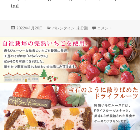
tml
投
カ
「朝摘み完熟いちごの生
2022年1月20日
バレンタイン
,
未分類
コメント
稿
テ
日:
ゴ
リ
ー