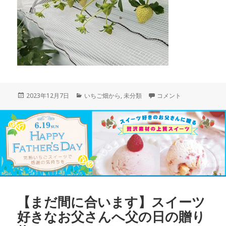
投
カ
真っ赤な苺発見！に
2023年12月7日
いちご畑から
,
未分類
コメント
稿
テ
日:
ゴ
リ
ー
【まだ間に合います】スイーツ
好きなお父さんへ父の日の贈り